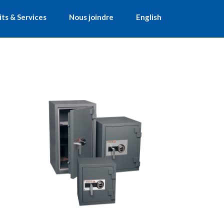
Skip
ts & Services
Nous joindre
English
to
conten