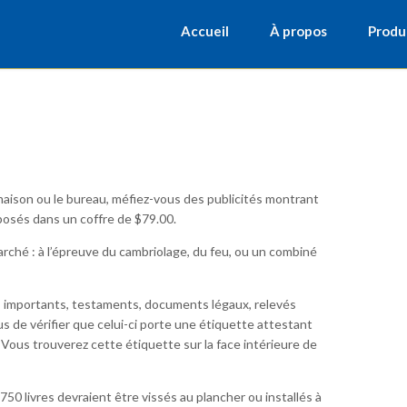
Accueil
À propos
Produi
 maison ou le bureau, méfiez-vous des publicités montrant
posés dans un coffre de $79.00.
marché : à l’épreuve du cambriolage, du feu, ou un combiné
rs importants, testaments, documents légaux, relevés
us de vérifier que celui-ci porte une étiquette attestant
. Vous trouverez cette étiquette sur la face intérieure de
50 livres devraient être vissés au plancher ou installés à